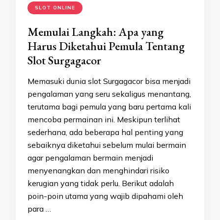
SLOT ONLINE
Memulai Langkah: Apa yang
Harus Diketahui Pemula Tentang
Slot Surgagacor
Memasuki dunia slot Surgagacor bisa menjadi
pengalaman yang seru sekaligus menantang,
terutama bagi pemula yang baru pertama kali
mencoba permainan ini. Meskipun terlihat
sederhana, ada beberapa hal penting yang
sebaiknya diketahui sebelum mulai bermain
agar pengalaman bermain menjadi
menyenangkan dan menghindari risiko
kerugian yang tidak perlu. Berikut adalah
poin-poin utama yang wajib dipahami oleh
para …