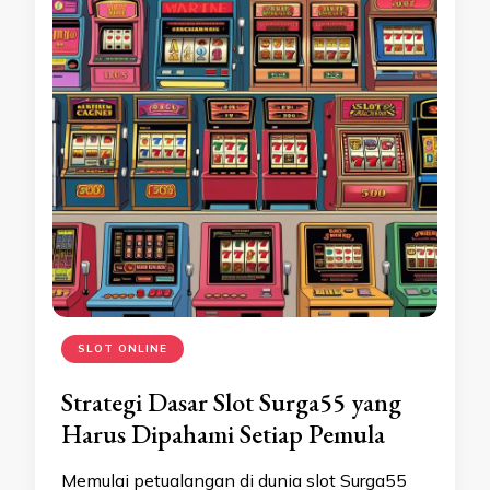
SLOT ONLINE
Strategi Dasar Slot Surga55 yang
Harus Dipahami Setiap Pemula
Memulai petualangan di dunia slot Surga55