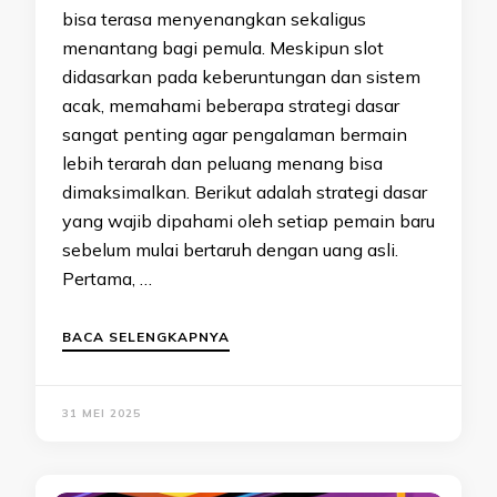
bisa terasa menyenangkan sekaligus
menantang bagi pemula. Meskipun slot
didasarkan pada keberuntungan dan sistem
acak, memahami beberapa strategi dasar
sangat penting agar pengalaman bermain
lebih terarah dan peluang menang bisa
dimaksimalkan. Berikut adalah strategi dasar
yang wajib dipahami oleh setiap pemain baru
sebelum mulai bertaruh dengan uang asli.
Pertama, …
BACA SELENGKAPNYA
31 MEI 2025