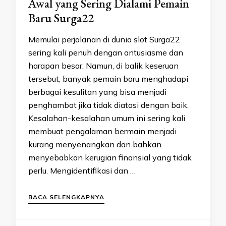
Awal yang Sering Dialami Pemain
Baru Surga22
Memulai perjalanan di dunia slot Surga22
sering kali penuh dengan antusiasme dan
harapan besar. Namun, di balik keseruan
tersebut, banyak pemain baru menghadapi
berbagai kesulitan yang bisa menjadi
penghambat jika tidak diatasi dengan baik.
Kesalahan-kesalahan umum ini sering kali
membuat pengalaman bermain menjadi
kurang menyenangkan dan bahkan
menyebabkan kerugian finansial yang tidak
perlu. Mengidentifikasi dan …
BACA SELENGKAPNYA