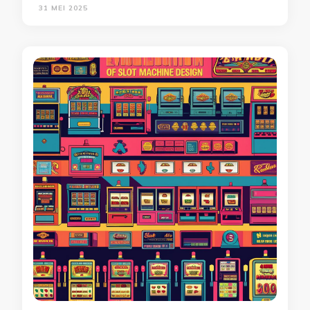
31 MEI 2025