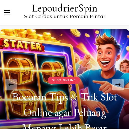
LepoudrierSpin
Slot Cerdas untuk Pemain Pintar
SLOT ONLINE
Bocoran Tips & Trik Slot
Online agar Peluang
Menang Lebih Besar