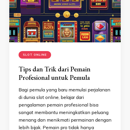
SLOT ONLINE
Tips dan Trik dari Pemain
Profesional untuk Pemula
Bagi pemula yang baru memulai perjalanan
di dunia slot online, belajar dari
pengalaman pemain profesional bisa
sangat membantu meningkatkan peluang
menang dan menikmati permainan dengan
lebih bijak. Pemain pro tidak hanya