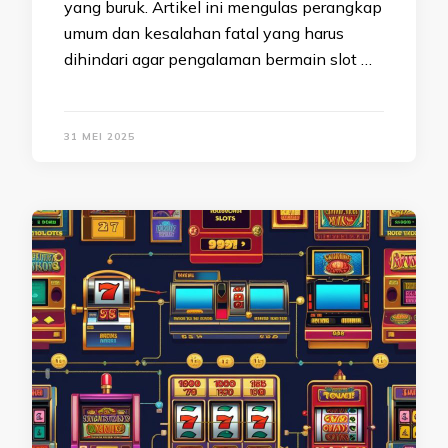
yang buruk. Artikel ini mengulas perangkap
umum dan kesalahan fatal yang harus
dihindari agar pengalaman bermain slot …
31 MEI 2025