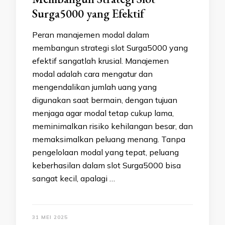
Surga5000 yang Efektif
Peran manajemen modal dalam
membangun strategi slot Surga5000 yang
efektif sangatlah krusial. Manajemen
modal adalah cara mengatur dan
mengendalikan jumlah uang yang
digunakan saat bermain, dengan tujuan
menjaga agar modal tetap cukup lama,
meminimalkan risiko kehilangan besar, dan
memaksimalkan peluang menang. Tanpa
pengelolaan modal yang tepat, peluang
keberhasilan dalam slot Surga5000 bisa
sangat kecil, apalagi …
31 MEI 2025