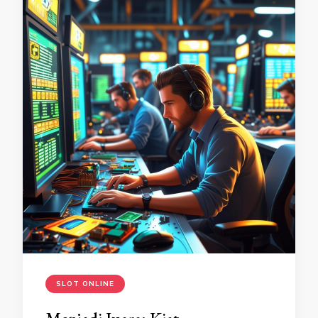
SLOT ONLINE