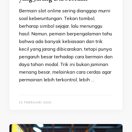
Bermain slot online sering dianggap murni
soal keberuntungan. Tekan tombol,
berharap simbol sejajar, lalu menunggu
hasil. Namun, pemain berpengalaman tahu
bahwa ada banyak kebiasaan dan trik
kecil yang jarang dibicarakan, tetapi punya
pengaruh besar terhadap cara bermain dan
daya tahan modal. Trik ini bukan jaminan
menang besar, melainkan cara cerdas agar
permainan lebih terkontrol, lebih …
11 FEBRUARI 2026