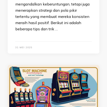
mengandalkan keberuntungan, tetapi juga
menerapkan strategi dan pola pikir
tertentu yang membuat mereka konsisten
meraih hasil positif. Berikut ini adalah
beberapa tips dan trik …
31 MEI 2025