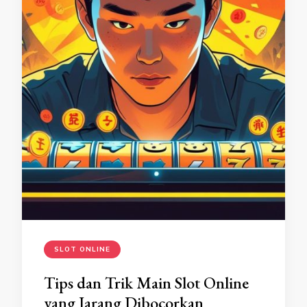
SLOT ONLINE
Tips dan Trik Main Slot Online
yang Jarang Dibocorkan