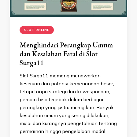
SLOT ONLINE
Menghindari Perangkap Umum
dan Kesalahan Fatal di Slot
Surga11
Slot Surga11 memang menawarkan
keseruan dan potensi kemenangan besar,
tetapi tanpa strategi dan kewaspadaan,
pemain bisa terjebak dalam berbagai
perangkap yang justru merugikan. Banyak
kesalahan umum yang sering dilakukan,
mulai dari kurangnya pengetahuan tentang
permainan hingga pengelolaan modal