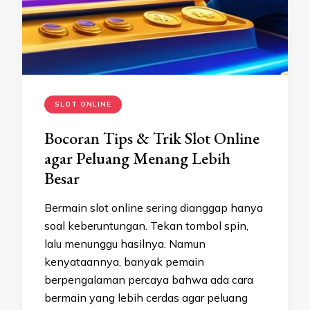
SLOT ONLINE
Bocoran Tips & Trik Slot Online
agar Peluang Menang Lebih
Besar
Bermain slot online sering dianggap hanya
soal keberuntungan. Tekan tombol spin,
lalu menunggu hasilnya. Namun
kenyataannya, banyak pemain
berpengalaman percaya bahwa ada cara
bermain yang lebih cerdas agar peluang