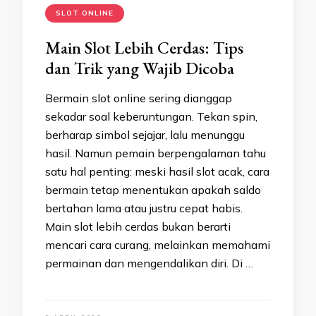
SLOT ONLINE
Main Slot Lebih Cerdas: Tips
dan Trik yang Wajib Dicoba
Bermain slot online sering dianggap
sekadar soal keberuntungan. Tekan spin,
berharap simbol sejajar, lalu menunggu
hasil. Namun pemain berpengalaman tahu
satu hal penting: meski hasil slot acak, cara
bermain tetap menentukan apakah saldo
bertahan lama atau justru cepat habis.
Main slot lebih cerdas bukan berarti
mencari cara curang, melainkan memahami
permainan dan mengendalikan diri. Di …