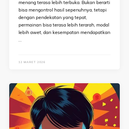
menang terasa lebih terbuka. Bukan berarti
bisa mengontrol hasil sepenuhnya, tetapi
dengan pendekatan yang tepat,
permainan bisa terasa lebih terarah, modal
lebih awet, dan kesempatan mendapatkan
…
12 MARET 2026