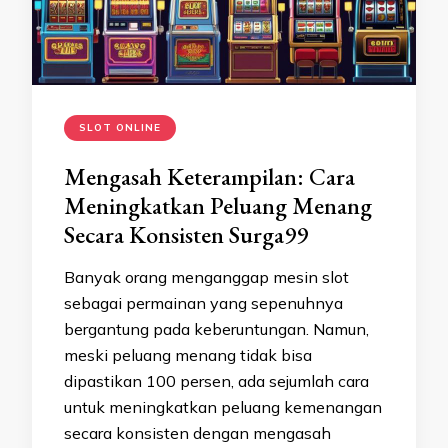
SLOT ONLINE
Mengasah Keterampilan: Cara
Meningkatkan Peluang Menang
Secara Konsisten Surga99
Banyak orang menganggap mesin slot
sebagai permainan yang sepenuhnya
bergantung pada keberuntungan. Namun,
meski peluang menang tidak bisa
dipastikan 100 persen, ada sejumlah cara
untuk meningkatkan peluang kemenangan
secara konsisten dengan mengasah