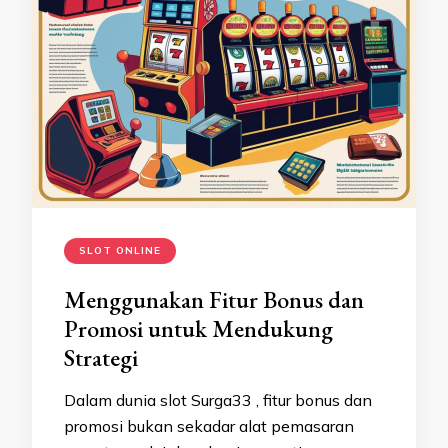
SLOT ONLINE
Menggunakan Fitur Bonus dan
Promosi untuk Mendukung
Strategi
Dalam dunia slot Surga33 , fitur bonus dan
promosi bukan sekadar alat pemasaran