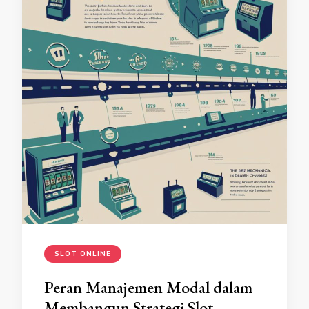
SLOT ONLINE
Peran Manajemen Modal dalam
Membangun Strategi Slot