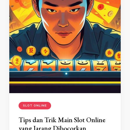
SLOT ONLINE
Tips dan Trik Main Slot Online
yang Jarang Dibocorkan